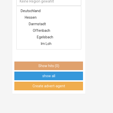
Keine Region gewählt
Deutschland
Hessen
Darmstadt
Offenbach
Egelsbach
Im Loh
Langen (Hessen)
Im Loh
Dreieich
Show hits (0)
Sprendlingen
show all
Frankfurt am Main
Innenstadt
Create advert-agent
Nordend-Ost
Frankfurt am Main
Mitte-West
Rödelheim