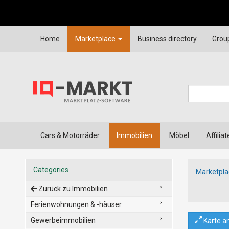
Home
Marketplace
Business directory
Grou
Cars & Motorräder
Immobilien
Möbel
Affiliat
Categories
Marketpla
Zurück zu Immobilien
Ferienwohnungen & -häuser
Gewerbeimmobilien
Karte a