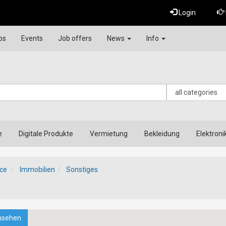
Login
ps
Events
Job offers
News
Info
e
Digitale Produkte
Vermietung
Bekleidung
Elektroni
ce
Immobilien
Sonstiges
nsehen