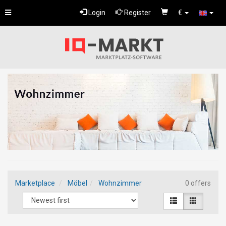
Toggle
Login
Register
€
navigation
Marketplace
Möbel
Wohnzimmer
0 offers