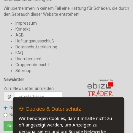
Wir übernehmen in keinem Fall eine Haftung für Schäden, die durch
den Gebrauch dieser Website entstehen!
Impressum
Kontakt
AGB
Haftungsaussschluß
Datenschutzerklärung
FAQ
Userübersicht
Gruppenübersicht
Sitemap
Newsletter
Zum Newsletter anmelden
@
Newsletter bestellen
🍪 Cookies & Datenschutz
Jetzt auf unserer Seite:
8
Newsletter kündigen
Wir benötigen Cookies, damit Inhalte nicht zu
Besuchen Sie auch unsere
oft angezeigt werden, um Anzeigen zu
Sozialmedia-Seiten
personalisieren und um Soziale Netzwerke