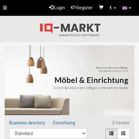
Toggle
Login
Register
€
navigation
Business directory
Einrichtung
3 Vendor