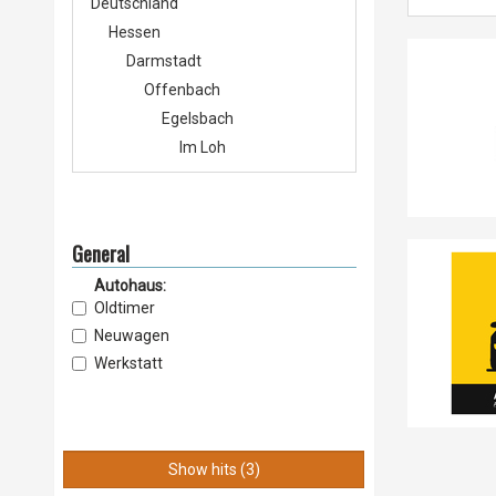
Deutschland
Hessen
Darmstadt
Offenbach
Egelsbach
Im Loh
Langen (Hessen)
Im Loh
Dreieich
General
Sprendlingen
Autohaus:
Frankfurt am Main
Oldtimer
Innenstadt
Neuwagen
Nordend-Ost
Werkstatt
Frankfurt am Main
Mitte-West
Rödelheim
Groß-Gerau
Show hits (3)
Rüsselsheim am