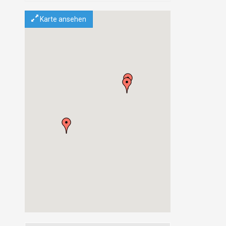
Main
Darmstadt
Karte ansehen
Rheingau-Taunus-
Kreis
Eltville am Rhein
Odenwaldkreis
Lützelbach
Breitenbrunn
Hochtaunuskreis
Wehrheim
Frankfurt am Main
Frankfurt am Main
Innenstadt
Innenstadt I
Berlin
Berlin
Bezirk Pankow
Bezirk Marzahn-