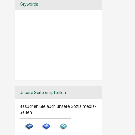
Keywords
Hellersdorf
Mitte
Bezirk Reinickendorf
Bezirk Lichtenberg
Bayern
Unterfranken
Aschaffenburg
Innenstadt
Würzburg
Ochsenfurt
Kitzingen
Kitzingen
Unsere Seite empfehlen
Oberbayern
Besuchen Sie auch unsere Sozialmedia-
München
Seiten
Neuhausen-
Nymphenburg
Unterföhring