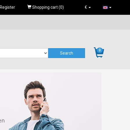
Register
Shopping cart (
0
)
€
0