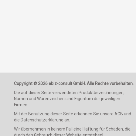
Aurich
Egels
Rheinland-Pfalz
Mainz
Hechtsheim
Westerwaldkreis
Kroppach
Kaiserslautern
Kindsbach
Trier-Saarburg
Konz
Copyright © 2026 ebiz-consult GmbH. Alle Rechte vorbehalten.
Nordrhein-Westfalen
Die auf dieser Seite verwendeten Produktbezeichnungen,
Düsseldorf
Namen und Warenzeichen sind Eigentum der jeweiligen
Düsseldorf
Firmen.
Stadtbezirk 6
Mit der Benutzung dieser Seite erkennen Sie unsere AGB und
Stadtbezirk 1
die Datenschutzerklärung an.
Oberhausen
Wir übernehmen in keinem Fall eine Haftung für Schäden, die
Wuppertal
durch den Gebrauch dieser Website entstehen!