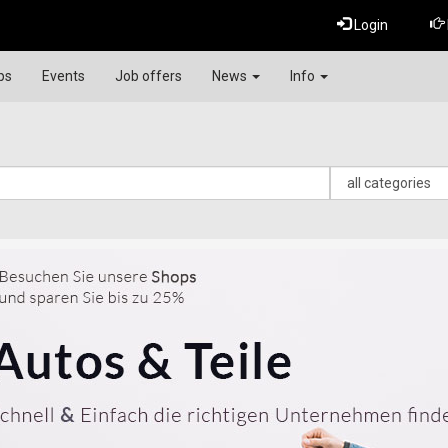
Login
ps
Events
Job offers
News
Info