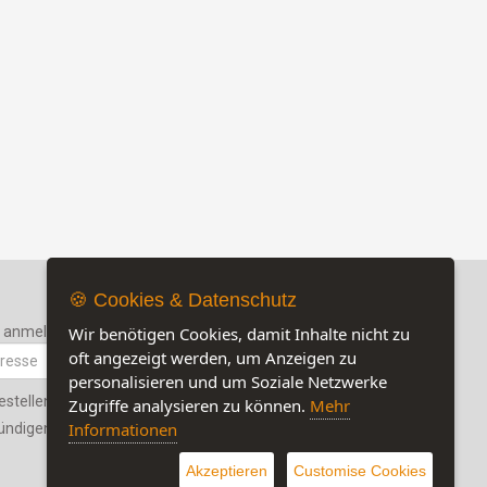
🍪 Cookies & Datenschutz
r anmelden
Wir benötigen Cookies, damit Inhalte nicht zu
oft angezeigt werden, um Anzeigen zu
personalisieren und um Soziale Netzwerke
estellen
Zugriffe analysieren zu können.
Mehr
Jetzt auf unserer Seite:
7
Informationen
ündigen
Besuchen Sie auch unsere Sozialmedia-
Seiten
Akzeptieren
Customise Cookies