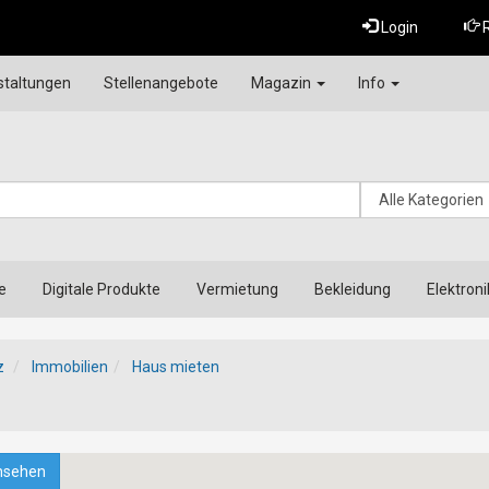
Login
R
staltungen
Stellenangebote
Magazin
Info
te
Digitale Produkte
Vermietung
Bekleidung
Elektroni
z
Immobilien
Haus mieten
nsehen