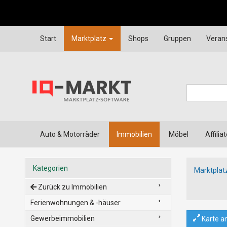
Start
Marktplatz
Shops
Gruppen
Veran
Auto & Motorräder
Immobilien
Möbel
Affilia
Kategorien
Marktplat
Zurück zu Immobilien
Ferienwohnungen & -häuser
Gewerbeimmobilien
Karte a