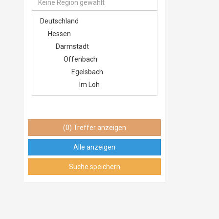
Keine Region gewählt
Deutschland
Hessen
Darmstadt
Offenbach
Egelsbach
Im Loh
Langen (Hessen)
Im Loh
Dreieich
(0) Treffer anzeigen
Sprendlingen
Alle anzeigen
Frankfurt am Main
Innenstadt
Suche speichern
Nordend-Ost
Frankfurt am Main
Mitte-West
Rödelheim