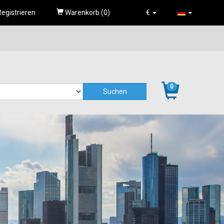
egistrieren
Warenkorb (
0
)
€
0