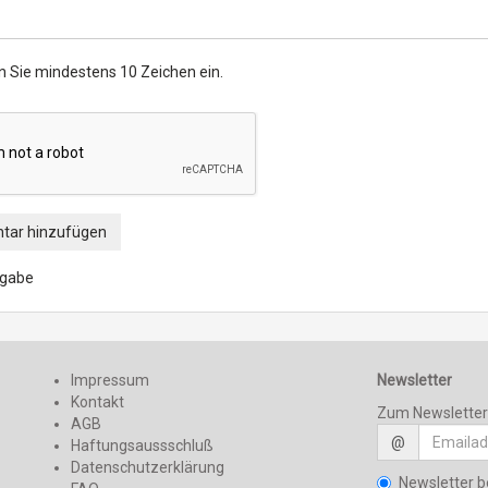
n Sie mindestens 10 Zeichen ein.
ar hinzufügen
ngabe
Impressum
Newsletter
Kontakt
Zum Newslette
AGB
@
Haftungsaussschluß
Datenschutzerklärung
Newsletter b