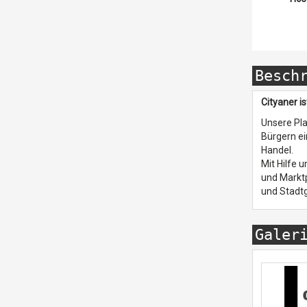
Besch
Cityaner i
Unsere Pla
Bürgern ei
Handel.
Mit Hilfe 
und Marktp
und Stadtg
Galer