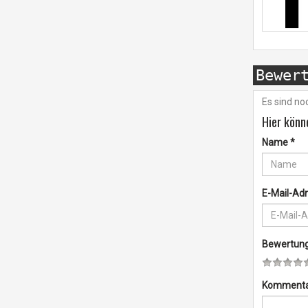
Bewer
Es sind n
Hier könn
Name
*
E-Mail-Ad
Bewertun
Komment