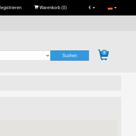
egistrieren
Warenkorb (
0
)
€
0