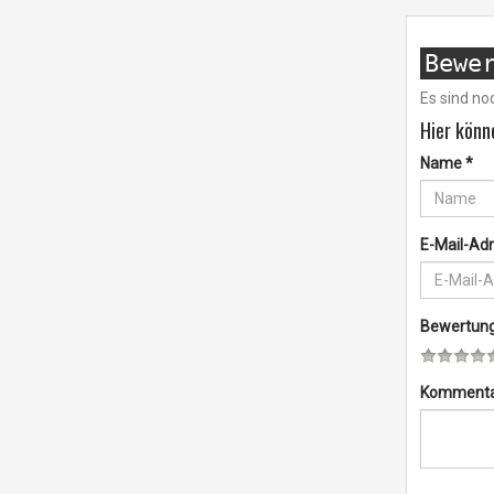
Bewe
Es sind n
Hier könn
Name
*
E-Mail-Ad
Bewertun
Komment