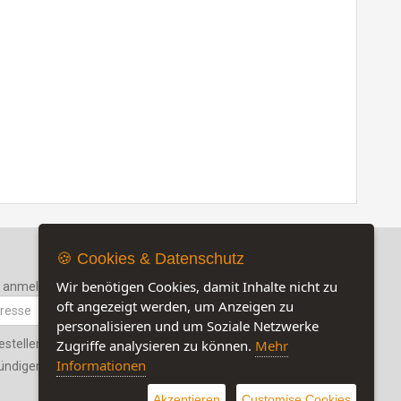
🍪 Cookies & Datenschutz
Wir benötigen Cookies, damit Inhalte nicht zu
r anmelden
oft angezeigt werden, um Anzeigen zu
personalisieren und um Soziale Netzwerke
estellen
Zugriffe analysieren zu können.
Mehr
Jetzt auf unserer Seite:
17
Informationen
ündigen
Besuchen Sie auch unsere Sozialmedia-
Seiten
Akzeptieren
Customise Cookies