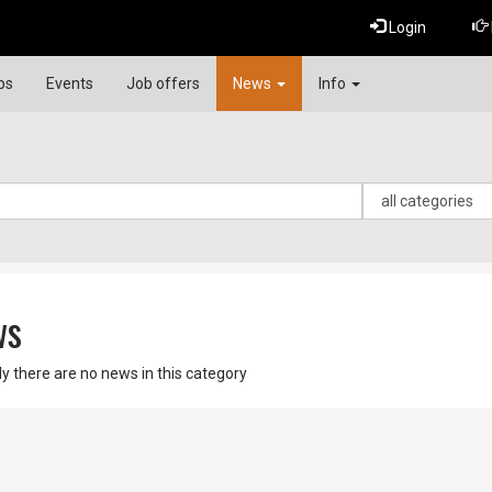
Login
ps
Events
Job offers
News
Info
ws
ly there are no news in this category