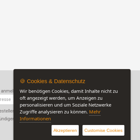
🍪 Cookies & Datenschutz
Wir benötigen Cookies, damit Inhalte nicht zu
r anmelden
oft angezeigt werden, um Anzeigen zu
personalisieren und um Soziale Netzwerke
estellen
Zugriffe analysieren zu können.
Mehr
Jetzt auf unserer Seite:
25
Informationen
ündigen
Besuchen Sie auch unsere Sozialmedia-
Seiten
Akzeptieren
Customise Cookies