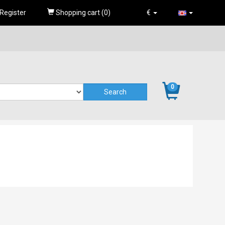
Register
Shopping cart (
0
)
€
0