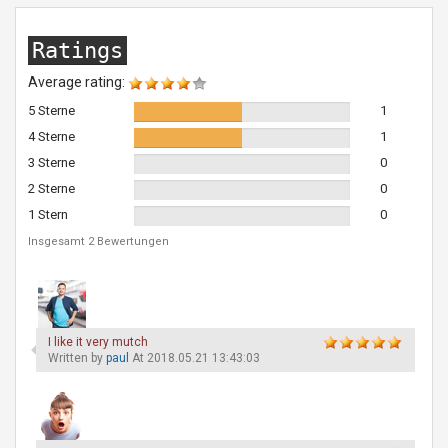
Ratings
Average rating:
5 Sterne
1
4 Sterne
1
3 Sterne
0
2 Sterne
0
1 Stern
0
Insgesamt 2 Bewertungen
I like it very mutch
Written by
paul
At 2018.05.21 13:43:03