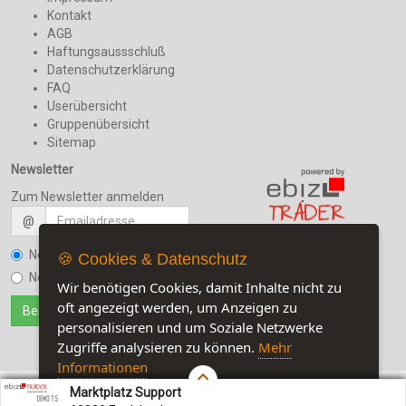
Kontakt
AGB
Haftungsaussschluß
Datenschutzerklärung
FAQ
Userübersicht
Gruppenübersicht
Sitemap
Newsletter
Zum Newsletter anmelden
@
Newsletter bestellen
🍪 Cookies & Datenschutz
Jetzt auf unserer Seite:
10
Newsletter kündigen
Wir benötigen Cookies, damit Inhalte nicht zu
Besuchen Sie auch unsere
oft angezeigt werden, um Anzeigen zu
Sozialmedia-Seiten
personalisieren und um Soziale Netzwerke
Zugriffe analysieren zu können.
Mehr
Informationen
Marktplatz Support
Akzeptieren
Customise Cookies