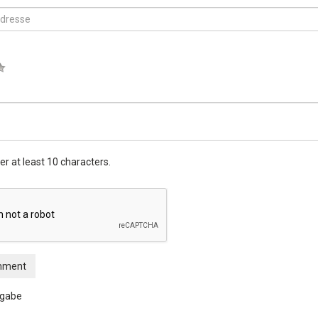
er at least 10 characters.
mment
ngabe