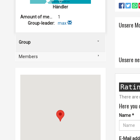
Händler
Amount of members:
1
Group-leader:
max
Unsere M
Group
Members
Unsere ne
Rati
There are 
Here you 
Name
*
E-Mail ad