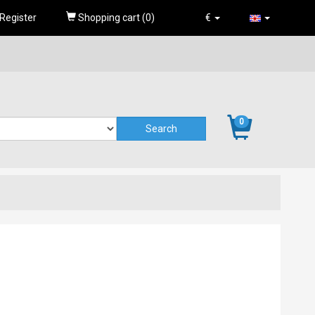
Register
Shopping cart (
0
)
€
0