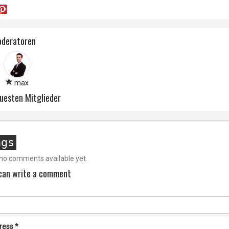
oderatoren
max
uesten Mitglieder
ngs
no comments available yet.
can write a comment
dress
*