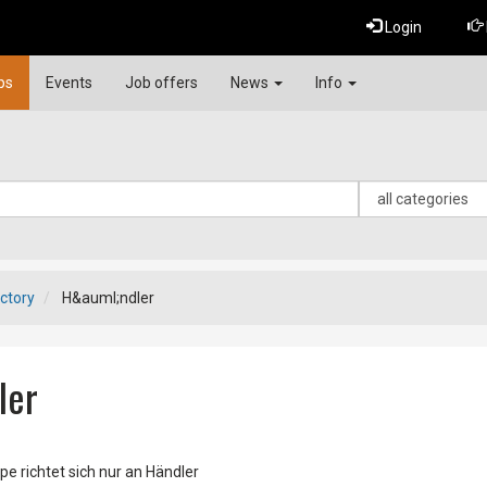
Login
ps
Events
Job offers
News
Info
ctory
H&auml;ndler
ler
pe richtet sich nur an Händler